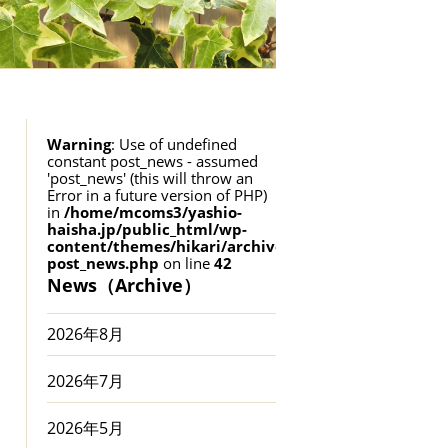
Warning
: Use of undefined
constant post_news - assumed
'post_news' (this will throw an
Error in a future version of PHP)
in
/home/mcoms3/yashio-
haisha.jp/public_html/wp-
content/themes/hikari/archive-
post_news.php
on line
42
News（Archive）
2026年8月
2026年7月
2026年5月