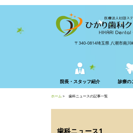
〒340-0814埼玉県 八潮市南川崎
院長・スタッフ紹介
診療の
小児歯科／子供の歯の治療
ひかり歯科の訪問歯科
歯を白くしたい〜ホワイトニ
矯正歯科
インプラント
痛くない虫歯治療
歯周病・歯槽膿漏
歯のクリーニング・PMTCを
症状別
ホーム
>
歯科ニュースの記事一覧
歯科ニュース1