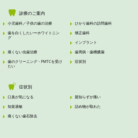
診療のご案内
小児歯科／子供の歯の治療
ひかり歯科の訪問歯科
歯を白くしたい〜ホワイトニン
矯正歯科
グ
インプラント
痛くない虫歯治療
歯周病・歯槽膿漏
歯のクリーニング・PMTCを受け
症状別
たい
症状別
口臭が気になる
親知らずが痛い
知覚過敏
詰め物が取れた
痛くない歯石除去